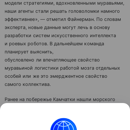
модели стратегиями, вдохновленными муравьями,
наши агенты стали решать головоломки намного
эффективнее», — отметил Файнерман. По словам
эксперта, новые данные могут лечь в основу
разработки систем искусственного интеллекта
и роевых роботов. В дальнейшем команда
планирует выяснить,
обусловлено ли впечатляющее свойство
муравьиной логистики работой мозга отдельных
особей или же это эмерджентное свойство
самого коллектива.
Ранее на побережье Камчатки нашли морского
комара, который был известен только по
образцам из Канады 1928 года. Подробности —
в
другом материале Hi-Tech Mail.