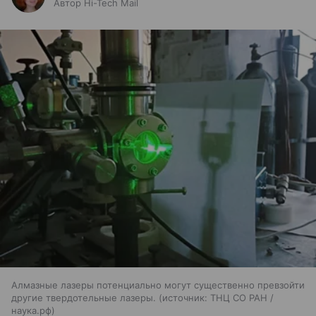
Автор Hi-Tech Mail
Алмазные лазеры потенциально могут существенно превзойти
другие твердотельные лазеры.
источник:
ТНЦ СО РАН /
наука.рф