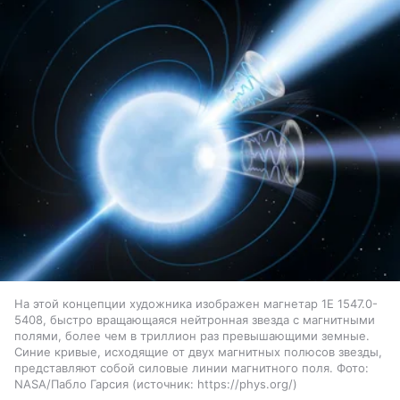
На этой концепции художника изображен магнетар 1E 1547.0-
5408, быстро вращающаяся нейтронная звезда с магнитными
полями, более чем в триллион раз превышающими земные.
Синие кривые, исходящие от двух магнитных полюсов звезды,
представляют собой силовые линии магнитного поля. Фото:
NASA/Пабло Гарсия
источник:
https://phys.org/