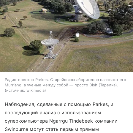
Радиотелескоп Parkes. Старейшины аборигенов называют его
Murriang, а ученые между собой — просто Dish (Тарелка).
источник:
wikimedia
Наблюдения, сделанные с помощью
Parkes
, и
последующий анализ с использованием
суперкомпьютера Ngarrgu Tindebeek компании
Swinburne могут стать первым прямым