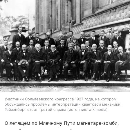
Участники Сольвеевского конгресса 1927 года, на котором
обсуждались проблемы интерпретации квантовой механики.
Гейзенберг стоит третий справа
источник:
wikimedia
О летящем по Млечному Пути магнетаре-зомби,