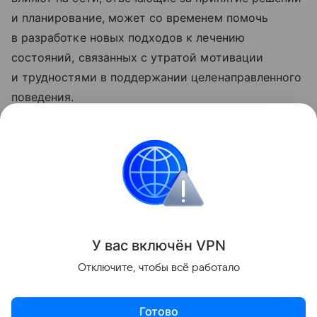
и планирование, может со временем помочь
в разработке новых подходов к лечению
состояний, связанных с утратой мотивации
и трудностями в поддержании целенаправленного
поведения.
Ранее ученые
объяснили
, почему мы почти ничего
не помним о раннем детстве.
Психология
Мозг
Поделиться
У вас включ
ён
V
P
N
Отключите, чтобы всё работало
Готово