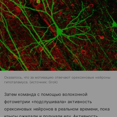
Оказалось, что за мотивацию отвечают орексиновые нейроны
гипоталамуса.
источник:
Grok
Затем команда с помощью волоконной
фотометрии «подслушивала» активность
орексиновых нейронов в реальном времени, пока
крысы ожидали и получали еду. Активность