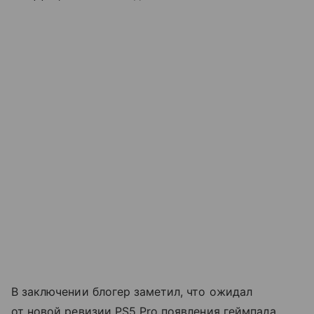
В заключении блогер заметил, что ожидал
от новой ревизии PS5 Pro появления геймпада