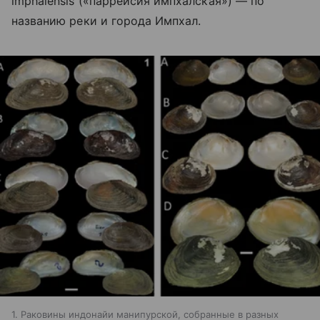
imphalensis («паррейсия импхалская») — по
названию реки и города Импхал.
1. Раковины индонайи манипурской, собранные в разных