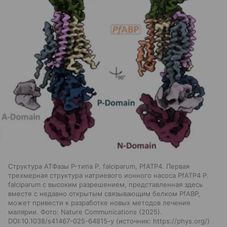
Структура АТФазы P-типа P. falciparum, PfATP4. Первая
трехмерная структура натриевого ионного насоса PfATP4 P.
falciparum с высоким разрешением, представленная здесь
вместе с недавно открытым связывающим белком PfABP,
может привести к разработке новых методов лечения
малярии. Фото: Nature Communications (2025).
DOI:10.1038/s41467-025-64815-y
источник:
https://phys.org/