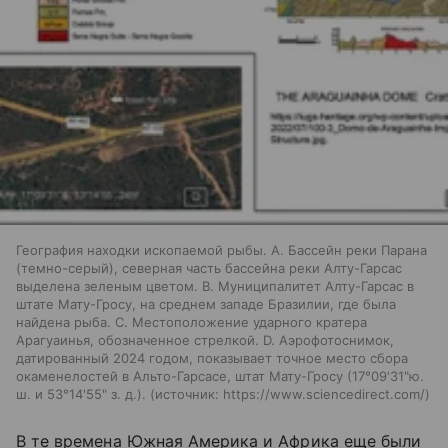
География находки ископаемой рыбы. A. Бассейн реки Парана
(темно-серый), северная часть бассейна реки Алту-Гарсас
выделена зеленым цветом. B. Муниципалитет Алту-Гарсас в
штате Мату-Гросу, на среднем западе Бразилии, где была
найдена рыба. C. Местоположение ударного кратера
Арагуаинья, обозначенное стрелкой. D. Аэрофотоснимок,
датированный 2024 годом, показывает точное место сбора
окаменелостей в Альто-Гарсасе, штат Мату-Гросу (17°09'31"ю.
ш. и 53°14'55" з. д.).
источник:
https://www.sciencedirect.com/
В те времена Южная Америка и Африка еще были