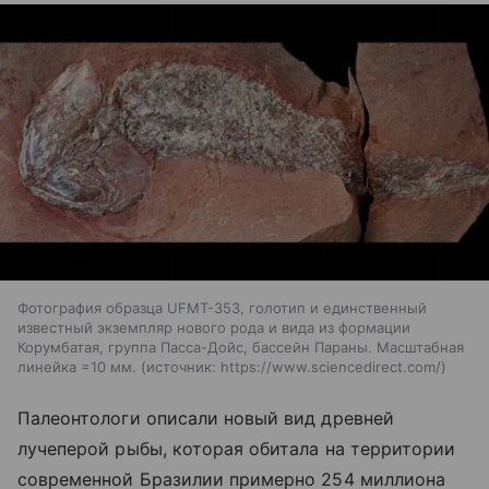
Фотография образца UFMT-353, голотип и единственный
известный экземпляр нового рода и вида из формации
Корумбатая, группа Пасса-Дойс, бассейн Параны. Масштабная
линейка =10 мм.
источник:
https://www.sciencedirect.com/
Палеонтологи описали новый вид древней
лучеперой рыбы, которая обитала на территории
современной Бразилии примерно 254 миллиона