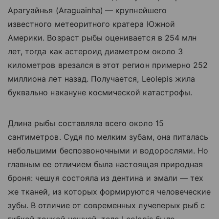
Арагуайнья (
Araguainha)
— крупнейшего
известного метеоритного кратера Южной
Америки. Возраст рыбы оценивается в 254 млн
лет, тогда как астероид диаметром около 3
километров врезался в этот регион примерно 252
миллиона лет назад. Получается, Leolepis жила
буквально накануне космической катастрофы.
Длина рыбы составляла всего около 15
сантиметров. Судя по мелким зубам, она питалась
небольшими беспозвоночными и водорослями. Но
главным ее отличием была настоящая природная
броня: чешуя состояла из дентина и эмали — тех
же тканей, из которых формируются человеческие
зубы. В отличие от современных лучеперых рыб с
гибкой тонкой чешуей, тело Leolepis было