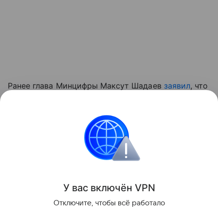
Ранее глава Минцифры Максут Шадаев
заявил
, что
мессенджер MAX навсегда останется в жизни
россиян.
мессенджеры
Мессенджер MAX
Поделиться
У вас включ
ён
V
P
N
Отключите, чтобы всё работало