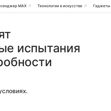
сенджер MAX
Технологии в искусстве
Гаджеты
ят
ые испытания
робности
условиях.