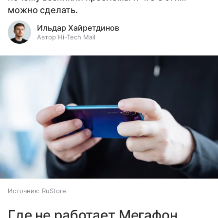
можно сделать.
Ильдар Хайретдинов
Автор Hi-Tech Mail
Источник:
RuStore
Где не работает Мегафон