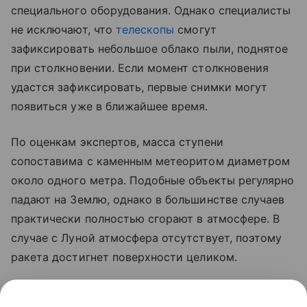
специального оборудования. Однако специалисты
не исключают, что
телескопы
смогут
зафиксировать небольшое облако пыли, поднятое
при столкновении. Если момент столкновения
удастся зафиксировать, первые снимки могут
появиться уже в ближайшее время.
По оценкам экспертов, масса ступени
сопоставима с каменным метеоритом диаметром
около одного метра. Подобные объекты регулярно
падают на Землю, однако в большинстве случаев
практически полностью сгорают в атмосфере. В
случае с Луной атмосфера отсутствует, поэтому
ракета достигнет поверхности целиком.
Ранее стало известно, что лунный грунт
рассказал