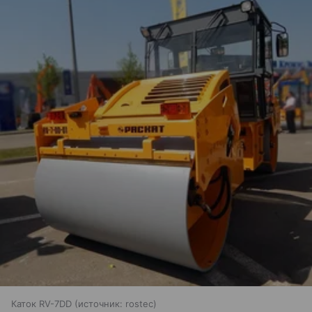
Каток RV-7DD
источник:
rostec