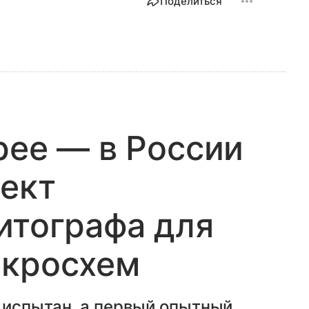
Поделиться
рее — в России
ект
итографа для
икросхем
 испытан, а первый опытный