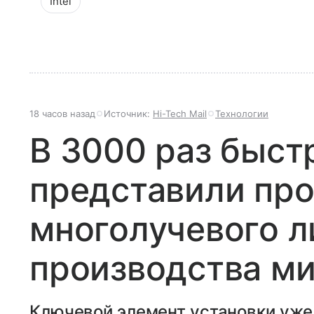
Intel
18 часов назад
Источник:
Hi-Tech Mail
Технологии
В 3000 раз быст
представили про
многолучевого л
производства м
Ключевой элемент установки уже