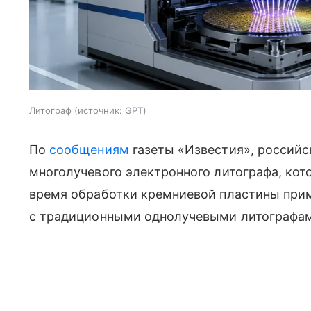
Литограф
источник:
GPT
По
сообщениям
газеты «Известия», россий
многолучевого электронного литографа, кот
время обработки кремниевой пластины прим
с традиционными однолучевыми литографа