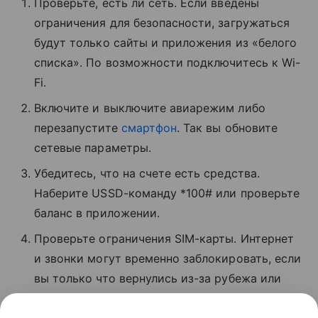
Проверьте, есть ли сеть. Если введены
ограничения для безопасности, загружаться
будут только сайты и приложения из «белого
списка». По возможности подключитесь к Wi-
Fi.
Включите и выключите авиарежим либо
перезапустите
смартфон
. Так вы обновите
сетевые параметры.
Убедитесь, что на счете есть средства.
Наберите USSD-команду *100# или проверьте
баланс в приложении.
Проверьте ограничения SIM-карты. Интернет
и звонки могут временно заблокировать, если
вы только что вернулись из-за рубежа или
давно не пользовались связью.