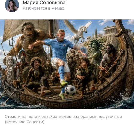
Мария Соловьева
Разбирается в мемах
Страсти на поле июльских мемов разгорались нешуточные
источник:
Соцсети