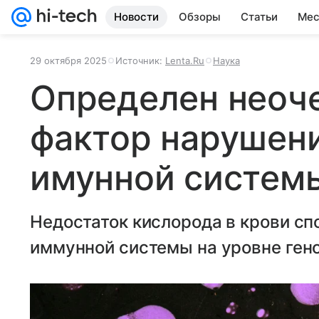
Новости
Обзоры
Статьи
Мес
29 октября 2025
Источник:
Lenta.Ru
Наука
Определен неоч
фактор нарушен
имунной систем
Недостаток кислорода в крови сп
иммунной системы на уровне гено