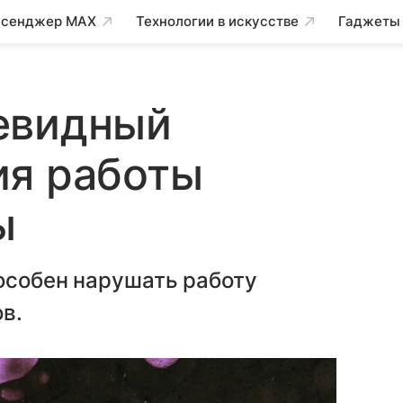
сенджер MAX
Технологии в искусстве
Гаджеты
евидный
ия работы
ы
особен нарушать работу
в.