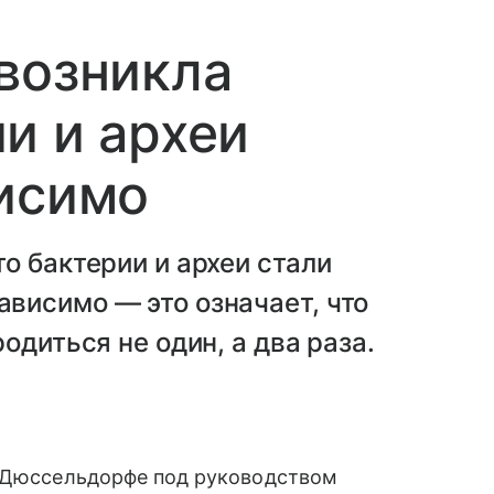
возникла
и и археи
исимо
о бактерии и археи стали
висимо — это означает, что
одиться не один, а два раза.
в Дюссельдорфе под руководством