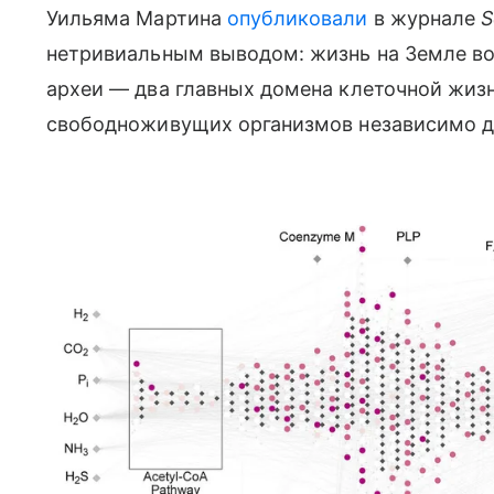
Уильяма Мартина
опубликовали
в журнале
S
нетривиальным выводом: жизнь на Земле воз
археи — два главных домена клеточной жиз
свободноживущих организмов независимо др