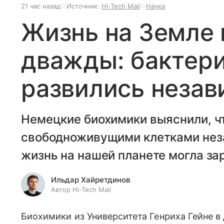
21 час назад
Источник:
Hi-Tech Mail
Наука
Жизнь на Земле 
дважды: бактери
развились незав
Немецкие биохимики выяснили, чт
свободноживущими клетками неза
жизнь на нашей планете могла зар
Ильдар Хайретдинов
Автор Hi-Tech Mail
Биохимики из Университета Генриха Гейне 