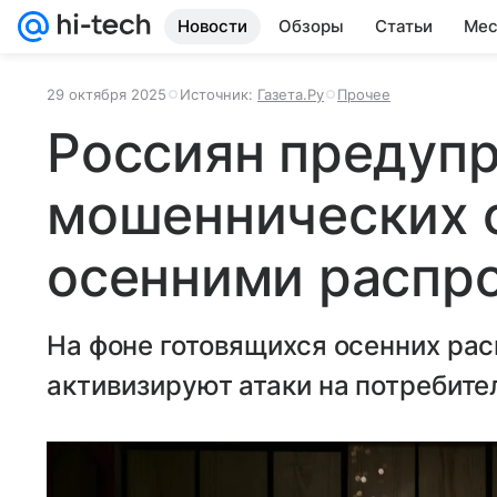
Новости
Обзоры
Статьи
Мес
29 октября 2025
Источник:
Газета.Ру
Прочее
Россиян предупр
мошеннических 
осенними распр
На фоне готовящихся осенних ра
активизируют атаки на потребител