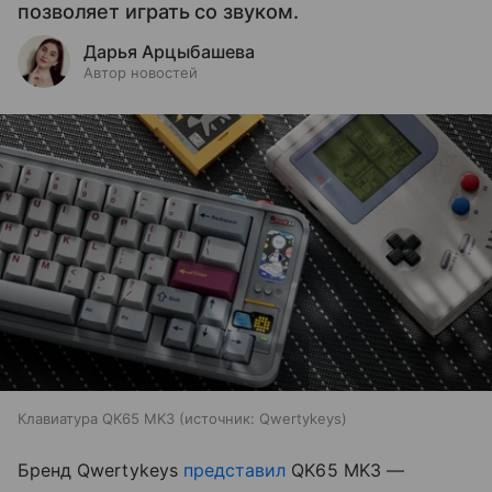
позволяет играть со звуком.​
Дарья Арцыбашева
Автор новостей
Клавиатура QK65 MK3
источник:
Qwertykeys
Бренд Qwertykeys
представил
QK65 MK3 —