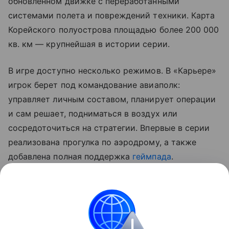
обновленном движке с переработанными
системами полета и повреждений техники. Карта
Корейского полуострова площадью более 200 000
кв. км — крупнейшая в истории серии.
В игре доступно несколько режимов. В «Карьере»
игрок берет под командование авиаполк:
управляет личным составом, планирует операции
и сам решает, подниматься в воздух или
сосредоточиться на стратегии. Впервые в серии
реализована прогулка по аэродрому, а также
добавлена полная поддержка
геймпада
.
В ранний доступ игра вышла 25 июня 2026 года. С
нашими впечатлениями от геймплея можно
ознакомиться в отдельном материале.