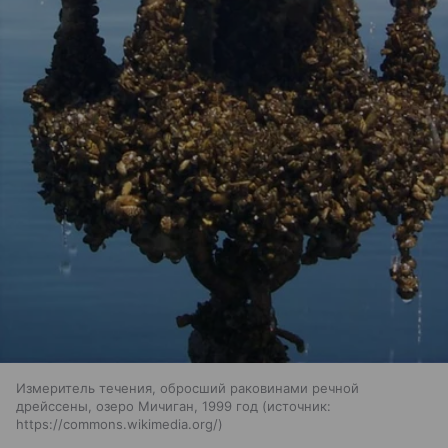
Измеритель течения, обросший раковинами речной
дрейссены, озеро Мичиган, 1999 год
источник:
https://commons.wikimedia.org/