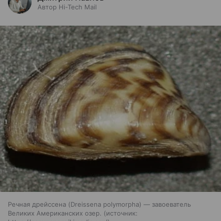
Автор Hi-Tech Mail
Речная дрейссена (Dreissena polymorpha) — завоеватель
Великих Американских озер.
источник: