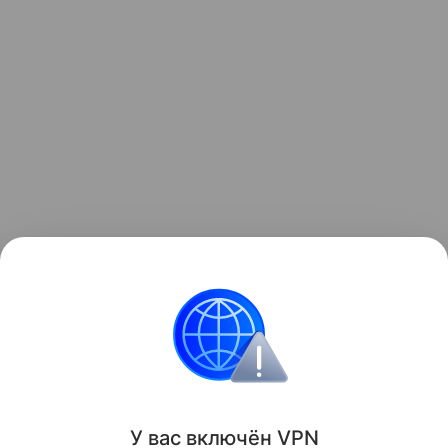
Узнать больше о необычном инциденте с ракетой
можно в отдельном
материале
Hi-Tech Mail.
космос
Луна
Поделиться
У вас включ
ён
V
P
N