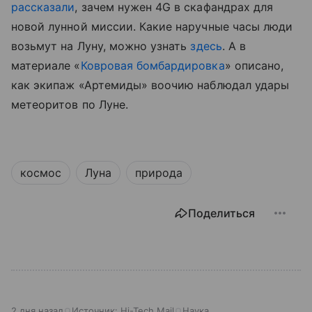
рассказали
, зачем нужен 4G в скафандрах для
новой лунной миссии.
Какие наручные часы люди
возьмут на Луну, можно узнать
здесь
.
А в
материале «
Ковровая бомбардировка
» описано,
как экипаж «Артемиды» воочию наблюдал удары
метеоритов по Луне.
космос
Луна
природа
Поделиться
2 дня назад
Источник:
Hi-Tech Mail
Наука