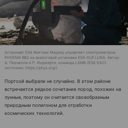
Астронавт ESA Маттиас Маурер управляет спектрометром
PHOENIX BB2 на аналоговой установке ESA-DLR LUNA. Автор:
А. Порчелли и Р. Инджерти, команда LAMB (ESA-EAC).
источник:
https://phys.org/
Портсой выбрали не случайно. В этом районе
встречается редкое сочетание пород, похожих на
лунные, поэтому он считается своеобразным
природным полигоном для отработки
космических технологий.