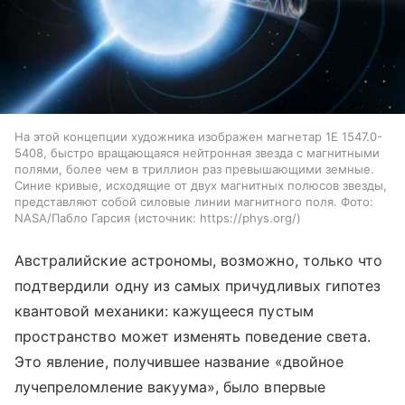
На этой концепции художника изображен магнетар 1E 1547.0-
5408, быстро вращающаяся нейтронная звезда с магнитными
полями, более чем в триллион раз превышающими земные.
Синие кривые, исходящие от двух магнитных полюсов звезды,
представляют собой силовые линии магнитного поля. Фото:
NASA/Пабло Гарсия
источник:
https://phys.org/
Австралийские астрономы, возможно, только что
подтвердили одну из самых причудливых гипотез
квантовой механики: кажущееся пустым
пространство может изменять поведение света.
Это явление, получившее название «двойное
лучепреломление вакуума», было впервые