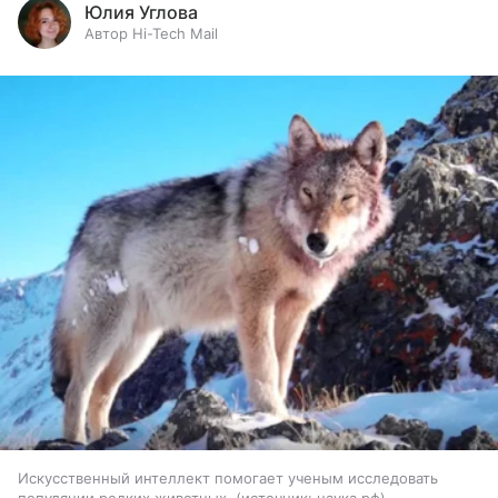
Юлия Углова
Автор Hi-Tech Mail
Искусственный интеллект помогает ученым исследовать
популяции редких животных.
источник:
наука.рф