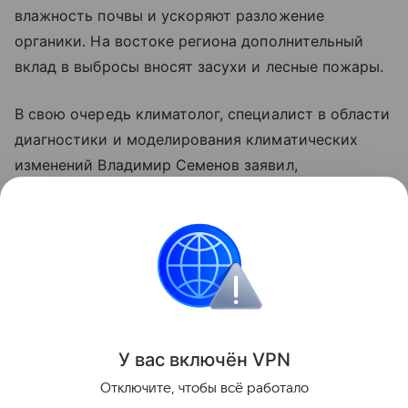
влажность почвы и ускоряют разложение
органики. На востоке региона дополнительный
вклад в выбросы вносят засухи и лесные пожары.
В свою очередь климатолог, специалист в области
диагностики и моделирования климатических
изменений Владимир Семенов заявил,
что глобальное потепление может принести
России не только негативные последствия,
но и ряд преимуществ.
природа
Поделиться
У вас включ
ён
V
P
N
Отключите, чтобы всё работало