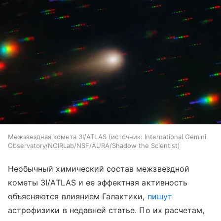
Межзвездная комета 3I/ATLAS
источник:
International Gemini
Observatory/NOIRLab/NSF/AURA/Shadow the Scientist
Необычный химический состав межзвездной
кометы 3I/ATLAS и ее эффектная активность
объясняются влиянием Галактики,
пишут
астрофизики в недавней статье. По их расчетам,