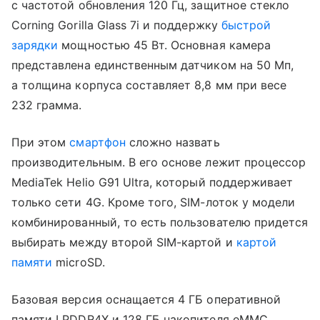
с частотой обновления 120 Гц, защитное стекло
Corning Gorilla Glass 7i и поддержку
быстрой
зарядки
мощностью 45 Вт. Основная камера
представлена единственным датчиком на 50 Мп,
а толщина корпуса составляет 8,8 мм при весе
232 грамма.
При этом
смартфон
сложно назвать
производительным. В его основе лежит процессор
MediaTek Helio G91 Ultra, который поддерживает
только сети 4G. Кроме того, SIM-лоток у модели
комбинированный, то есть пользователю придется
выбирать между второй SIM-картой и
картой
памяти
microSD.
Базовая версия оснащается 4 ГБ оперативной
памяти LPDDR4X и 128 ГБ накопителя eMMC,