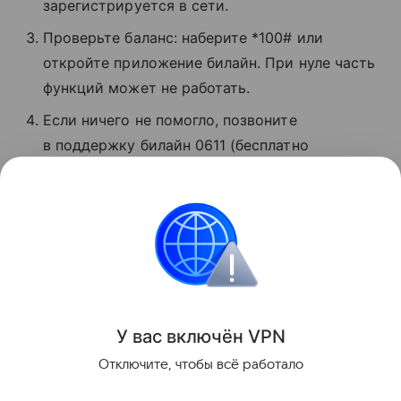
зарегистрируется в сети.
Проверьте баланс: наберите *100# или
откройте приложение билайн. При нуле часть
функций может не работать.
Если ничего не помогло, позвоните
в поддержку билайн 0611 (бесплатно
для абонентов). Сотрудники расскажут,
в чем проблема, и помогут восстановить
связь.
Сбои
Поделиться
У вас включ
ён
V
P
N
Отключите, чтобы всё работало