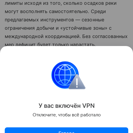
лимиты исходя из того, сколько осадков реки
могут восполнять самостоятельно. Среди
предлагаемых инструментов — сезонные
ограничения добычи и «устойчивые зоны» с
международной координацией. Без согласованных
мер дефицит будет только нарастать.
Ранее мы рассказывали о том, как ученые
создали
строительные кирпичи из пустынного песка
— в
том числе как альтернативу дефицитному
речному.
Поделиться
У вас включ
ён
V
P
N
Отключите, чтобы всё работало