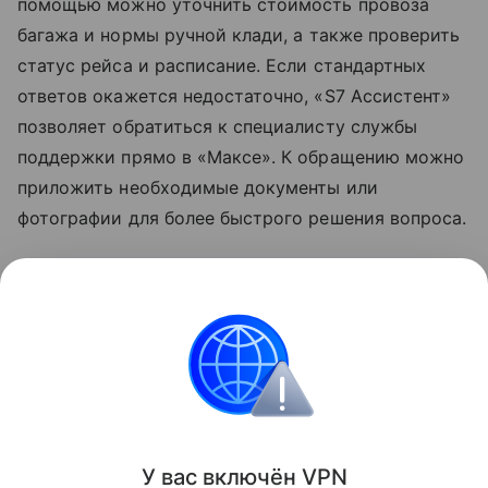
помощью можно уточнить стоимость провоза
багажа и нормы
ручной клади
, а также проверить
статус рейса и расписание. Если стандартных
ответов окажется недостаточно, «S7 Ассистент»
позволяет обратиться к специалисту службы
поддержки прямо в «Максе». К обращению можно
приложить необходимые документы или
фотографии для более быстрого решения вопроса.
Узнать больше о возможностях мессенджера
«Макс» можно в отдельном
материале
Hi-Tech
Mail.
мессенджеры
Мессенджер MAX
Поделиться
У вас включ
ён
V
P
N