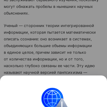
могут обнажать пробелы в нынешних научных
объяснениях.
Ученый — сторонник теории интегрированной
информации, которая пытается математически
описать сознание: оно возникает в системах,
объединяющих большие объемы информации
в единое целое, причем зависит не только
от количества информации, но и от того,
насколько глубоко связаны ее части. Эту идею
называют научной версией панпсихизма —
представления о том, что сознание может быть
фундаментальным свойством природы,
а не результатом достаточной сложности мозга.