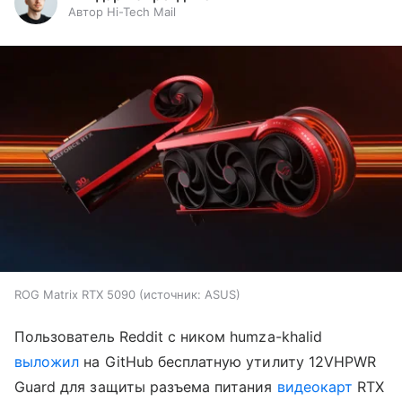
Автор Hi-Tech Mail
ROG Matrix RTX 5090
источник:
ASUS
Пользователь Reddit с ником humza-khalid
выложил
на GitHub бесплатную утилиту 12VHPWR
Guard для защиты разъема питания
видеокарт
RTX