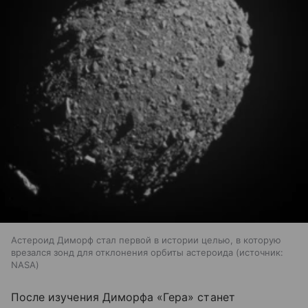
Астероид Диморф стал первой в истории целью, в которую
врезался зонд для отклонения орбиты астероида
источник:
NASA
После изучения Диморфа «Гера» станет