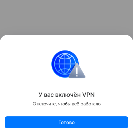
У вас включ
ён
V
P
N
Ранее мы
рассказывали
, что ESA начало работу
Отключите, чтобы всё работало
над новым спутником для наблюдений за ветром.
Готово