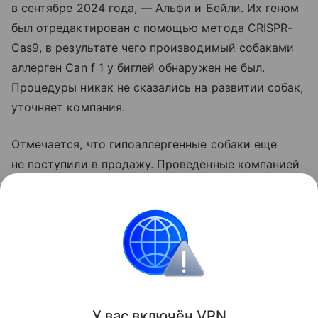
в сентябре 2024 года, — Альфи и Бейли. Их геном
был отредактирован с помощью метода CRISPR-
Cas9, в результате чего производимый собаками
аллерген Can f 1 у биглей обнаружен не был.
Процедуры никак не сказались на развитии собак,
уточняет компания.
Отмечается, что гипоаллергенные собаки еще
не поступили в продажу. Проведенные компанией
генетические изменения еще не были одобрены
Управлением по продовольствию и лекарствам
США (FDA).
Биология
Животные
Поделиться
У вас включ
ён
V
P
N