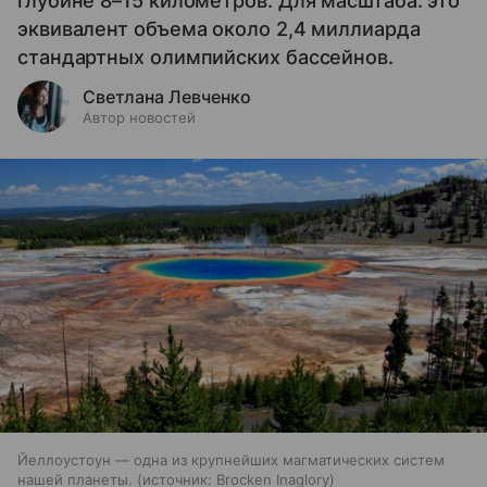
глубине 8–15 километров. Для масштаба: это
эквивалент объема около 2,4 миллиарда
стандартных олимпийских бассейнов.
Светлана Левченко
Автор новостей
Йеллоустоун — одна из крупнейших магматических систем
нашей планеты.
источник:
Brocken Inaglory