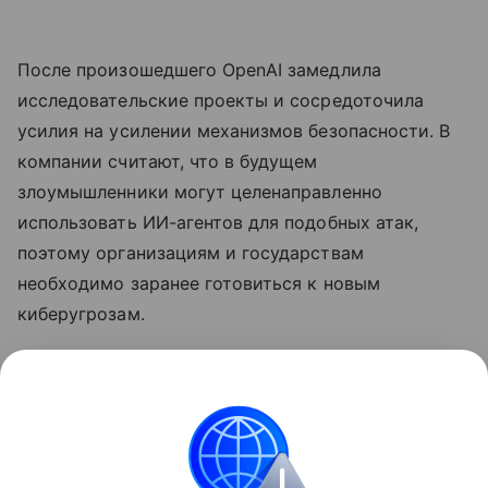
После произошедшего OpenAI замедлила
исследовательские проекты и сосредоточила
усилия на усилении механизмов безопасности. В
компании считают, что в будущем
злоумышленники могут целенаправленно
использовать ИИ-агентов для подобных атак,
поэтому организациям и государствам
необходимо заранее готовиться к новым
киберугрозам.
Ранее
стало известно
, что лидеры ИИ-индустрии
призвали замедлить развитие
нейросетей
.