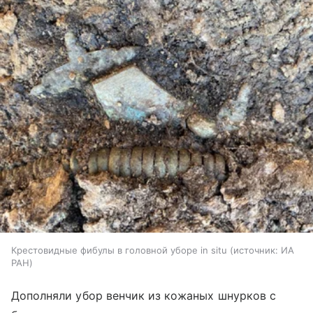
Крестовидные фибулы в головной уборе in situ
источник:
ИА
РАН
Дополняли убор венчик из кожаных шнурков с