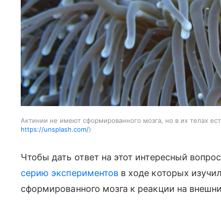
Актинии не имеют сформированного мозга, но в их телах ес
https://unsplash.com/
Чтобы дать ответ на этот интересный вопро
серию экспериментов
в ходе которых изучи
сформированного мозга к реакции на внешн