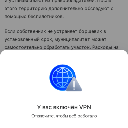
и устанавливают их правообладателей. После
этого территорию дополнительно обследуют с
помощью беспилотников.
Если собственник не устраняет борщевик в
установленный срок, муниципалитет может
самостоятельно обработать участок. Расходы на
проведение работ затем взыскиваются с
владельца в течение двух месяцев или через суд.
Россия
Нейросети
Искусственный интеллек
Поделиться
У вас включ
ён
V
P
N
Отключите, чтобы всё работало