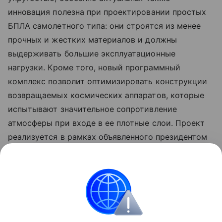
инновация полезна при проектировании простых
БПЛА самолетного типа: они строятся из менее
прочных и жестких материалов и должны
выдерживать большие эксплуатационные
нагрузки. Кроме того, новый программный
комплекс позволит оптимизировать конструкции
возвращаемых космических аппаратов, которые
испытывают значительное сопротивление
атмосферы при входе в ее плотные слои. Проект
реализуется в рамках объявленного президентом
России Десятилетия науки и технологий, а также
программы Минобрнауки России
«Приоритет-2030».
авиация