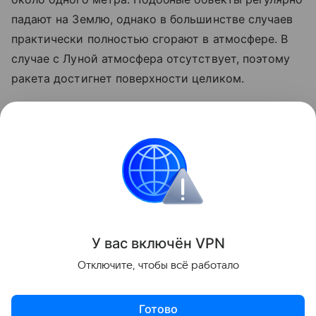
падают на Землю, однако в большинстве случаев
практически полностью сгорают в атмосфере. В
случае с Луной атмосфера отсутствует, поэтому
ракета достигнет поверхности целиком.
Ранее стало известно, что лунный грунт
рассказал
об атмосфере древней Земли.
космос
SpaceX
Луна
российские ученые
Поделиться
У вас включ
ён
V
P
N
Отключите, чтобы всё работало
Готово