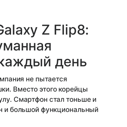
laxy Z Flip8:
уманная
 каждый день
омпания не пытается
ки. Вместо этого корейцы
лу. Смартфон стал тоньше и
йн и большой функциональный