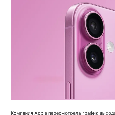
Компания Apple пересмотрела график выхода