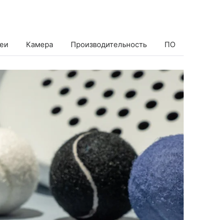
еи
Камера
Производительность
ПО
Батаре