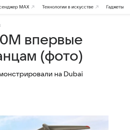
сенджер MAX
Технологии в искусстве
Гаджеты
и
30М впервые
анцам (фото)
монстрировали на Dubai