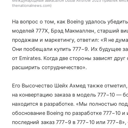
Международный авиасалон Dubai Airshow 2025 привлек множ
thenationalnews.com
На вопрос о том, как Boeing удалось убедит
моделей 777X, Брэд Макмаллен, старший ви
продажам и маркетингу, ответил: «Я не дума
Они пообещали купить 777−9. Их будущее за
от Emirates. Когда две стороны зависят друг
расширить сотрудничество».
Его Высочество Шейх Ахмед также отметил,
на конвертацию заказа в модель 777−10 — б
находится в разработке. «Мы полностью п
обоснование Boeing по разработке 777−10 
последний заказ 777−9 в 777−10 или 777−8»,