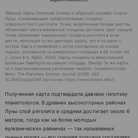
(Вверху) Карты ближней (слева) и обратной (справа) сторон
Луны, показывающие предполагаемую толщину
поверхностного реголита. Точки, выделенные белым цветом,
обозначают места измерения толщины реголита. Цвет каждой
точки обозначает измеренную толщину реголита в этом
месте, используя ту же цветовую шкалу, что и на карте с
сеткой. Карта с привязкой к сетке составлена на основе
оценки, основанной на измеренных толщинах в 68 точках (M.
J. Jones & A. Rajšić, 2026). Карты показаны в азимутальной
проекции Ламберта на равную площадь. (Внизу) Те же карты,
но с заштрихованными регионами «морей» (низменностей).
Фото: The Planetary Science Journal (2026). DOI:
10.3847/psj/ae7a6f
источник:
https://www.brown.edu/
Полученная карта подтвердила давнюю гипотезу
планетологов. В древних высокогорных районах
Луны слой реголита в среднем достигает около 6
метров, тогда как на более молодых
вулканических равнинах — так называемых
лунных морях — его средняя толщина составляет