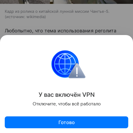
Кадр из ролика о китайской лунной миссии Чангъе-5.
источник:
wikimedia
Любопытно, что тема использования реголита
сегодня развивается сразу по нескольким
направлениям. Ранее Hi-Tech Mail
рассказывал
, что
ученые впервые вырастили нут в имитации
лунного грунта.
Еще один
материал
Hi-Tech Mail
посвящен строительству будущих лунных баз из
самого реголита. В нем рассматривается
технология лазерного спекания лунного грунта для
У вас включ
ён
V
P
N
создания инфраструктуры прямо на месте.
Отключите, чтобы всё работало
космос
Луна
Готово