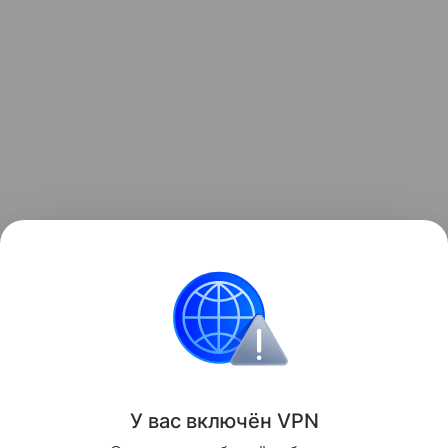
Ранее мы рассказывали о том, как
зонд ESA снял
на видео мощный выброс плазмы из Солнца
.
космос
Солнце
Поделиться
У вас включ
ён
V
P
N