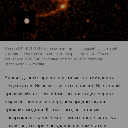
Квазар HE 1013-2136 с гравитационно зависимой галактикой-
компаньоном (расположена по направлению на 17 часов
примерно в 20 000 световых лет от центра квазара).
источник:
wikimedia
Анализ данных принес несколько неожиданных
результатов. Выяснилось, что в ранней Вселенной
чрезвычайно яркие и быстро растущие черные
дыры встречались чаще, чем предполагали
прежние модели. Кроме того, астрономы
обнаружили значительное число ранее скрытых
объектов, которые не удавалось заметить в