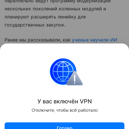
параллельно ведут программу модернизации
нескольких поколений коленных модулей и
планируют расширять линейку для
государственных закупок.
Ранее мы рассказывали, как
ученые научили ИИ
считывать сигналы «фантомной конечности»
—
технология, которая может изменить подход к
управлению протезами.
медицина
Поделиться
У вас включ
ён
V
P
N
Отключите, чтобы всё работало
Готово