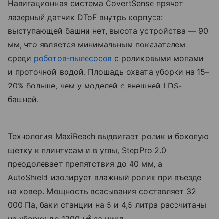
Навигационная система CovertSense прячет
лазерный датчик DToF внутрь корпуса:
выступающей башни нет, высота устройства — 90
мм, что является минимальным показателем
среди
роботов-пылесосов
с роликовыми мопами
и проточной водой. Площадь охвата уборки на 15–
20% больше, чем у моделей с внешней LDS-
башней.
Технология MaxiReach выдвигает ролик и боковую
щетку к плинтусам и в углы, StepPro 2.0
преодолевает препятствия до 40 мм, а
AutoShield изолирует влажный ролик при въезде
на ковер. Мощность всасывания составляет 32
000 Па, баки станции на 5 и 4,5 литра рассчитаны
на уборку до 1200 м² за цикл.