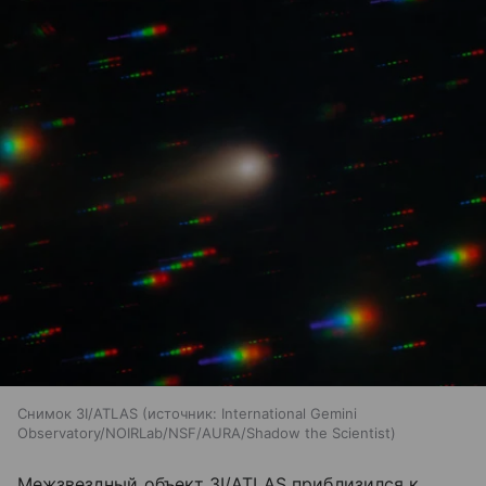
Снимок 3I/ATLAS
источник:
International Gemini
Observatory/NOIRLab/NSF/AURA/Shadow the Scientist
Межзвездный объект 3I/ATLAS приблизился к