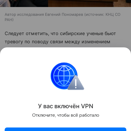
Автор исследования Евгений Пономарев
источник:
КНЦ СО
РАН
Следует отметить, что сибирские ученые бьют
тревогу по поводу связи между изменением
климата и частотой пожаров в Сибири уже давно.
Мы рассказывали об этом
здесь
.
российские ученые
природа
Климат
Поделиться
У вас включ
ён
V
P
N
Отключите, чтобы всё работало