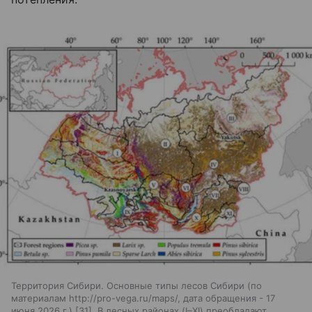
Территория Сибири. Основные типы лесов Сибири (по
материалам http://pro-vega.ru/maps/, дата обращения - 17
июня 2026 г.) [31]. В лесных районах (I–XI) преобладают