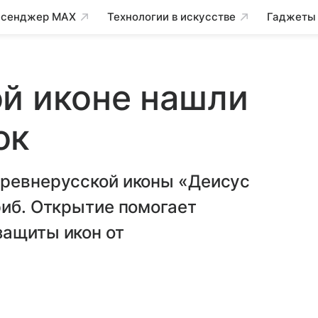
сенджер MAX
Технологии в искусстве
Гаджеты
й иконе нашли
ок
древнерусской иконы «Деисус
риб. Открытие помогает
защиты икон от