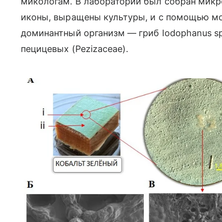
микологам. В лаборатории был собран микр
иконы, выращены культуры, и с помощью м
доминантный организм — гриб Iodophanus s
пецицевых (Pezizaceae).