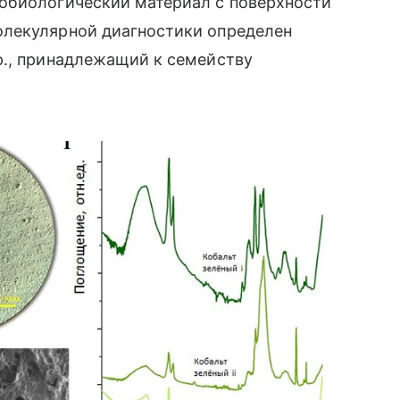
обиологический материал с поверхности
олекулярной диагностики определен
p., принадлежащий к семейству