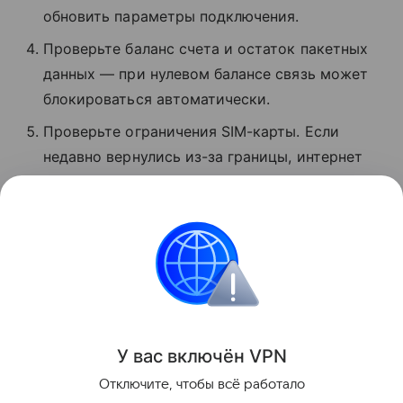
обновить параметры подключения.
Проверьте баланс счета и остаток пакетных
данных — при нулевом балансе связь может
блокироваться автоматически.
Проверьте ограничения SIM-карты. Если
недавно вернулись из-за границы, интернет
может быть временно заблокирован.
Обратитесь в службу поддержки вашего
оператора и уточните, почему нет связи.
Россия
Интернет
Поделиться
У вас включ
ён
V
P
N
Отключите, чтобы всё работало