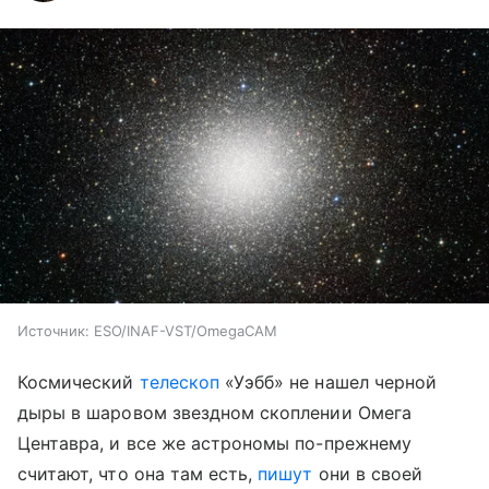
Источник:
ESO/INAF-VST/OmegaCAM
Космический
телескоп
«Уэбб» не нашел черной
дыры в шаровом звездном скоплении Омега
Центавра, и все же астрономы по-прежнему
считают, что она там есть,
пишут
они в своей