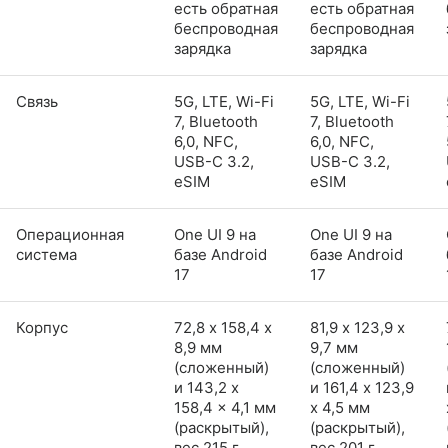
есть обратная
есть обратная
беспроводная
беспроводная
зарядка
зарядка
Связь
5G, LTE, Wi-Fi
5G, LTE, Wi-Fi
7, Bluetooth
7, Bluetooth
6,0, NFC,
6,0, NFC,
USB-C 3.2,
USB-C 3.2,
eSIM
eSIM
Операционная
One UI 9 на
One UI 9 на
система
базе Android
базе Android
17
17
Корпус
72,8 х 158,4 х
81,9 х 123,9 х
8,9 мм
9,7 мм
(сложенный)
(сложенный)
и 143,2 x
и 161,4 x 123,9
158,4 x 4,1 мм
x 4,5 мм
(раскрытый),
(раскрытый),
вес 215 г,
вес 201 г,