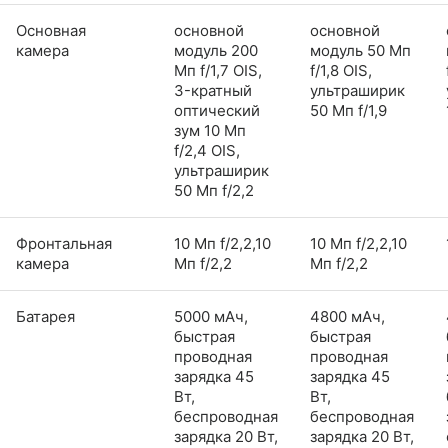
Основная
основной
основной
камера
модуль 200
модуль 50 Мп
Мп f/1,7 OIS,
f/1,8 OIS,
3-кратный
ультраширик
оптический
50 Мп f/1,9
зум 10 Мп
f/2,4 OIS,
ультраширик
50 Мп f/2,2
Фронтальная
10 Мп f/2,2,10
10 Мп f/2,2,10
камера
Мп f/2,2
Мп f/2,2
Батарея
5000 мАч,
4800 мАч,
быстрая
быстрая
проводная
проводная
зарядка 45
зарядка 45
Вт,
Вт,
беспроводная
беспроводная
зарядка 20 Вт,
зарядка 20 Вт,