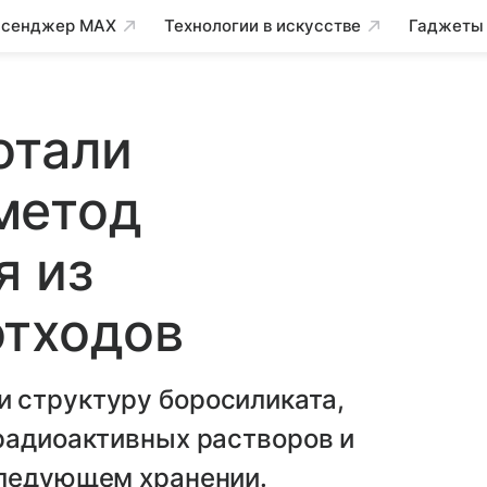
сенджер MAX
Технологии в искусстве
Гаджеты
отали
метод
я из
отходов
 структуру боросиликата,
радиоактивных растворов и
следующем хранении.