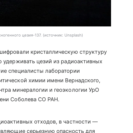
ногенного цезия-137.
источник:
Unsplash
сшифровали кристаллическую структуру
о удерживать цезий из радиоактивных
тие специалисты лаборатории
итической химии имени Вернадского,
нтра минералогии и геоэкологии УрО
мени Соболева СО РАН.
диоактивных отходов, в частности —
тавляющие серьезную опасность для