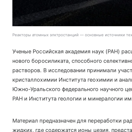
Реакторы атомных элктростанций — основные источники тех
Ученые Российская академия наук (РАН) ра
нового боросиликата, способного селективн
растворов. В исследовании принимали учас
кристаллохимии Института геохимии и анал
Южно-Уральского федерального научного це
РАН и Института геологии и минералогии и
Материал предназначен для переработки ра
жидких, где содержатся ионы цезия, предс