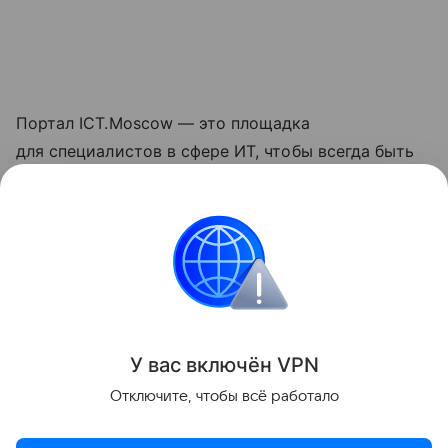
Портал ICT.Moscow — это площадка
для специалистов в сфере ИТ, чтобы всегда быть
в курсе ключевых новостей проектов,
создаваемых разными ИТ-командами из Москвы
и не только.
Нейросети
Поделиться
У вас включ
ён
V
P
N
Отключите, чтобы всё работало