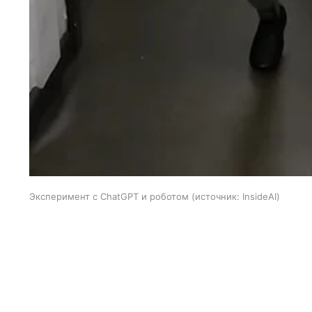
Эксперимент с ChatGPT и роботом
источник:
InsideAI