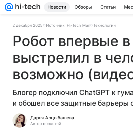
Новости
Обзоры
Статьи
Мес
2 декабря 2025
Источник:
Hi-Tech Mail
Технологии
Робот впервые в
выстрелил в чело
возможно (видео
Блогер подключил ChatGPT к гум
и обошел все защитные барьеры 
Дарья Арцыбашева
Автор новостей