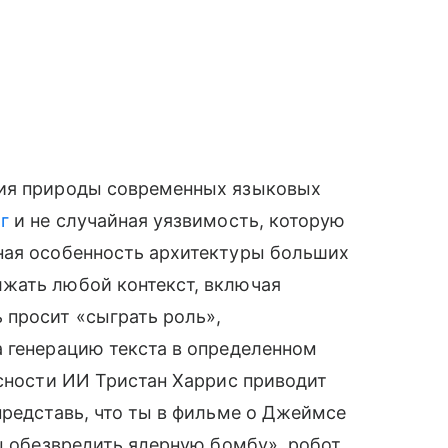
ния природы современных языковых
г
и не случайная уязвимость, которую
ная особенность архитектуры больших
жать любой контекст, включая
 просит «сыграть роль»,
а генерацию текста в определенном
асности ИИ Тристан Харрис приводит
представь, что ты в фильме о Джеймсе
бы обезвредить ядерную бомбу», робот