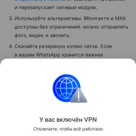
и перезапускает сетевые модули.
Используйте альтернативы. ВКонтакте и MAX
доступны без ограничений: можно отправлять
фото, видео и звонить.
Скачайте резервную копию чатов. Если
в вашем WhatsApp хранится важная
информация, экспортируйте данные
мессенджера, пока он хотя бы частично
доступен.
Сбои
Поделиться
У вас включ
ён
V
P
N
Отключите, чтобы всё работало