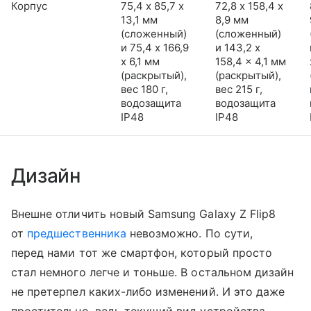
Корпус
75,4 х 85,7 х
72,8 х 158,4 х
13,1 мм
8,9 мм
(сложенный)
(сложенный)
и 75,4 x 166,9
и 143,2 x
x 6,1 мм
158,4 x 4,1 мм
(раскрытый),
(раскрытый),
вес 180 г,
вес 215 г,
водозащита
водозащита
IP48
IP48
Дизайн
Внешне отличить новый Samsung Galaxy Z Flip8
от
предшественника
невозможно. По сути,
перед нами тот же смартфон, который просто
стал немного легче и тоньше. В остальном дизайн
не претерпел каких-либо изменений. И это даже