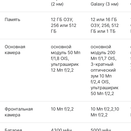
(2 нм)
Galaxy (3 нм)
Память
12 ГБ ОЗУ,
12 или 16 ГБ
256 или 512
ОЗУ, 256, 512
ГБ
ГБ или 1 ТБ
Основная
основной
основной
камера
модуль 50 Мп
модуль 200
f/1,8 OIS,
Мп f/1,7 OIS,
ультраширик
3-кратный
12 Мп f/2,2
оптический
зум 10 Мп
f/2,4 OIS,
ультраширик
50 Мп f/2,2
Фронтальная
10 Мп f/2,2
10 Мп f/2,2,10
камера
Мп f/2,2
Батарея
4300 мАч,
5000 мАч,