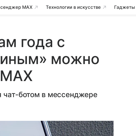
сенджер MAX
Технологии в искусстве
Гаджеты
ам года с
тиным» можно
 МAX
я чат-ботом в мессенджере