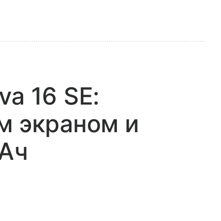
a 16 SE:
м экраном и
мАч