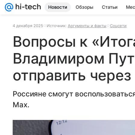
Новости
Обзоры
Статьи
Мес
4 декабря 2025
Источник:
Аргументы и факты
Соцсети
Вопросы к «Итог
Владимиром Пу
отправить через
Россияне смогут воспользоватьс
Мax.